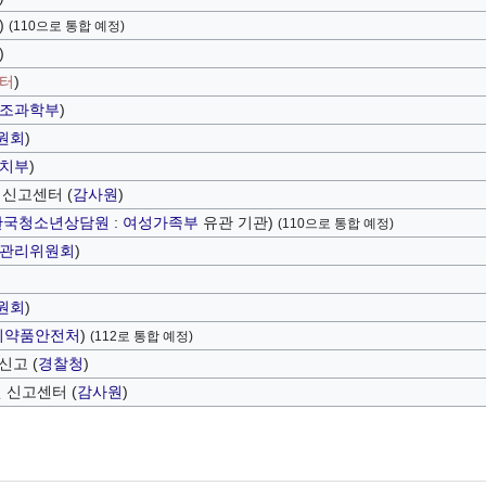
)
(110으로 통합 예정)
)
터
)
조과학부
)
원회
)
치부
)
 신고센터 (
감사원
)
한국청소년상담원
:
여성가족부
유관 기관)
(110으로 통합 예정)
관리위원회
)
원회
)
의약품안전처
)
(112로 통합 예정)
신고 (
경찰청
)
 신고센터 (
감사원
)