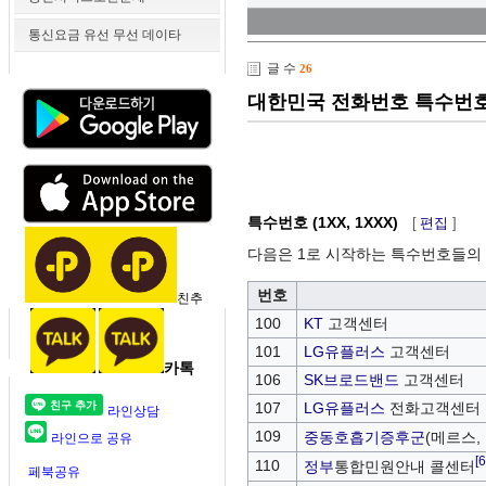
통신요금 유선 무선 데이타
글 수
26
대한민국 전화번호 특수번호 
특수번호 (1XX, 1XXX)
[
편집
]
다음은 1로 시작하는 특수번호들의
번호
친추
100
KT
고객센터
101
LG유플러스
고객센터
카톡
106
SK브로드밴드
고객센터
107
LG유플러스
전화고객센터
라인상담
109
중동호흡기증후군
(메르스,
라인으로 공유
[6
110
정부
통합민원안내 콜센터
페북공유