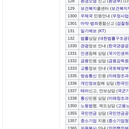
128
환경오염
신고 (
환경부
)
(1
129
보건
복지
콜센터 (
보건복지
1300
우체국
민원안내 (
우정사업
1301
마약
·
범죄
종합신고 (
검찰청
131
일기예보
(
KT
)
132
법률
상담 (
대한법률구조공
1330
관광
정보 안내 (
한국관광공
1331
인권
침해 상담 (
국가인권위
1332
금융
민원 상담 (
금융감독원
1333
교통
정보 안내 (
국토해양부
1335
방송통신
민원 (
미래창조과
1336
개인정보
침해 상담 (
한국인
1337
테러
신고, 안보상담 (
국군
1338
통신
민원 상담 (
미래창조과
1350
노동법
령, 제도상담 (
고용
1355
국민연금
상담 (
국민연금공
1357
중소기업
지원 (
중소기업청
1365
자원봉사
안내 (
안전행정부