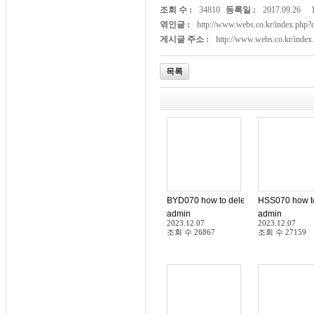
조회 수 :
34810
등록일 :
2017.09.26
엮인글 :
http://www.webs.co.kr/index.ph
게시글 주소 :
http://www.webs.co.kr/inde
목록
BYD070 how to delete Account 
HSS070 how 
admin
admin
2023.12.07
2023.12.07
조회 수
26867
조회 수
27159