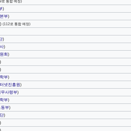
19로 통합 예정)
부
)
본부
)
)
(112로 통합 예정)
단
)
사
)
원회
)
)
)
학부
)
터넷진흥원
)
기무사령부
)
학부
)
노동부
)
단
)
)
)