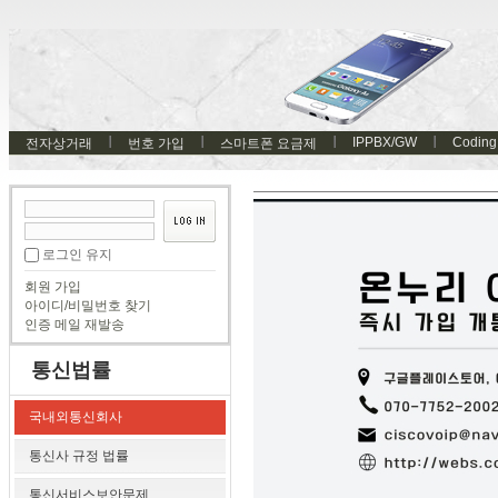
IPPBX/GW
Coding
전자상거래
번호 가입
스마트폰 요금제
로그인 유지
회원 가입
아이디/비밀번호 찾기
인증 메일 재발송
통신법률
국내외통신회사
통신사 규정 법률
통신서비스보안문제