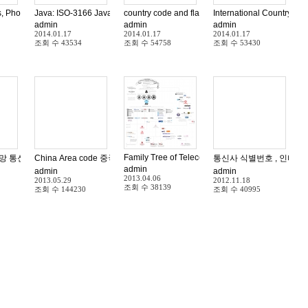
ng from the United States explained
, Phone Codes, Dialing Codes, Telephone Codes, ISO Country Codes
Java: ISO-3166 Java Enum country code program
country code and flag
International Country Cal
admin
admin
admin
2014.01.17
2014.01.17
2014.01.17
조회 수
43534
조회 수
54758
조회 수
53430
Assigned Country Codes
Family Tree of Telecommunication Companies O
 망 통신사 리스트
China Area code 중국 국가 번호
통신사 식별번호 , 인터넷전
admin
admin
admin
2013.04.06
2013.05.29
2012.11.18
조회 수
38139
조회 수
144230
조회 수
40995