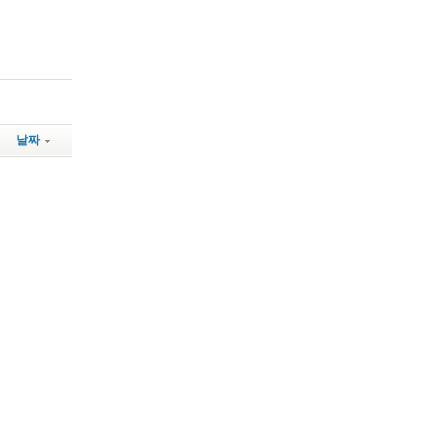
날짜
방법
ea070 아이디 비번 계정 삭제 방법
e Account data 온누리070 아이디 비번 계정 삭제 방법