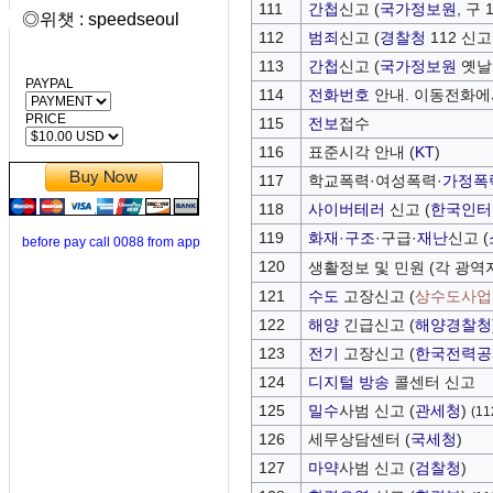
111
간첩
신고 (
국가정보원
, 구 
◎위챗 : speedseoul
112
범죄
신고 (
경찰청
112 신고
113
간첩
신고 (
국가정보원
옛날
PAYPAL
114
전화번호
안내. 이동전화에
PRICE
115
전보
접수
116
표준시각 안내 (
KT
)
117
학교폭력·여성폭력·
가정폭
118
사이버테러
신고 (
한국인터
119
화재
·
구조
·구급·
재난
신고 (
before pay call 0088 from app
120
생활정보 및 민원 (각 광역
121
수도
고장신고 (
상수도사업
122
해양
긴급신고 (
해양경찰청
123
전기
고장신고 (
한국전력공
124
디지털 방송
콜센터 신고
125
밀수
사범 신고 (
관세청
)
(1
126
세무상담센터 (
국세청
)
127
마약
사범 신고 (
검찰청
)