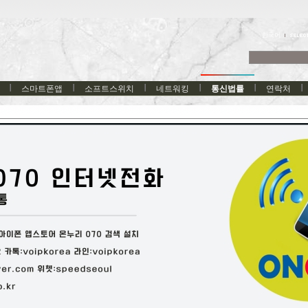
한국어
스마트폰앱
소프트스위치
네트워킹
통신법률
연락처