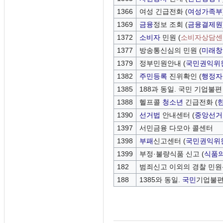
1366
여성 긴급전화 (
여성가족부
1369
금융
정보 조회 (
금융결제원
1372
소비자
민원 (
소비자상담센
1377
방송통신심의 민원 (
미래창
1379
정부민원안내 (
국민권익위
1382
주민등록
진위확인 (
행정자
1385
188과 동일. 국민 기업불편
1388
헬프콜
청소년
긴급전화 (
1390
선거법
안내센터 (
중앙선거
1397
서민금융 다모아 콜센터
1398
부패
신고센터 (
국민권익위
1399
부정·불량식품 신고 (
식품
182
범죄신고 이외의 경찰 민원
188
1385와 동일.
국민
기업불편