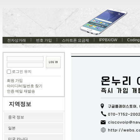
IPPBX/GW
Coding
전자상거래
번호 가입
스마트폰 요금제
로그인 유지
회원 가입
아이디/비밀번호 찾기
인증 메일 재발송
지역정보
중국 정보
일본
미국 카나다