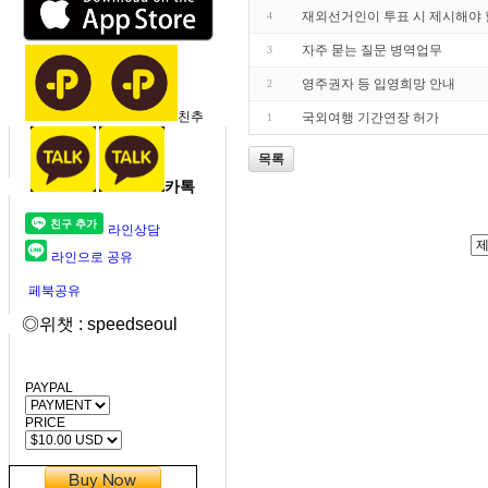
재외선거인이 투표 시 제시해야 
4
자주 묻는 질문 병역업무
3
영주권자 등 입영희망 안내
2
친추
국외여행 기간연장 허가
1
목록
카톡
라인상담
라인으로 공유
페북공유
◎위챗 : speedseoul
PAYPAL
PRICE