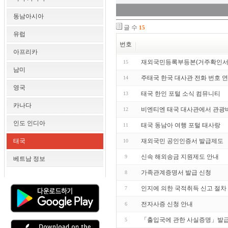
동남아시아
글 수
15
유럽
번호
아프리카
재외국민등록부등본(거주확인서)
15
남미
주태국 한국 대사관 전화 번호 
14
영국
태국 한인 포털 소식 컴뮤니티
13
카나다
비엔티엔 태국 대사관에서 관광
12
인도 인디아
태국 동남아 여행 포털 태사랑
11
태국
재외국민 공인인증서 발급제도
10
신속 해외송금 지원제도 안내
9
베트남 정보
가족관계증명서 발급 신청
8
인지에 의한 국적취득 신고 절차
7
전자사증 신청 안내
6
「출입국에 관한 사실증명」발급
5