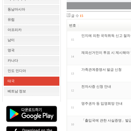
동남아시아
글 수
15
유럽
번호
아프리카
인지에 의한 국적취득 신고 절차
남미
15
영국
재외선거인이 투표 시 제시해야 
14
카나다
가족관계증명서 발급 신청
인도 인디아
13
태국
전자사증 신청 안내
12
베트남 정보
영주권자 등 입영희망 안내
11
「출입국에 관한 사실증명」발급
10