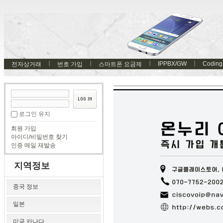
IPPBX/GW
Coding
전자상거래
번호 가입
스마트폰 요금제
로그인 유지
회원 가입
아이디/비밀번호 찾기
인증 메일 재발송
지역정보
중국 정보
일본
미국 카나다