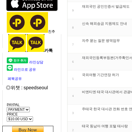
재외국민 공인인증서 발급제도
9
신속 해외송금 지원제도 안내
8
친추
자주 묻는 질문 병역업무
7
카톡
재외국민등록부등본(거주확인서)
라인상담
6
라인으로 공유
국외여행 기간연장 허가
페북공유
5
◎위챗 : speedseoul
비엔티엔 태국 대사관에서 관광
4
PAYPAL
주태국 한국 대사관 전화 번호 
3
PRICE
태국 동남아 여행 포털 태사랑
2