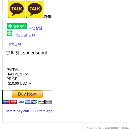
카톡
라인상담
라인으로 공유
페북공유
◎위챗 : speedseoul
PAYPAL
PRICE
before pay call 0088 from app
Powered by
(주)제이에스솔루션